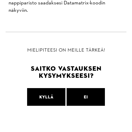
nappiparisto saadaksesi Datamatrix-koodin
näkyviin.
MIELIPITEESI ON MEILLE TÄRKEÄ!
SAITKO VASTAUKSEN
KYSYMYKSEESI?
Kyllä
Ei