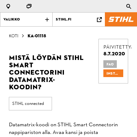
Valikko
stihl.fi
Koti
KA-01118
PÄIVITETTY:
8.7.2020
Mistä löydän STIHL
Smart
FAQ
Connectorini
Installation & Setup Guides
Datamatrix-
koodin?
STIHL connected
Datamatrix-koodi on STIHL Smart Connectorin
nappipariston alla. Avaa kansi ja poista