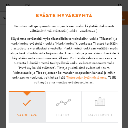
Eväste hyväksyntä
Valikko
stihl.fi
Sivuston tiettyjen perustoimintojen takaamiseksi käytetään teknisesti
välttämättömiä evästeitä (luokka "Vaadittava").
Koti
KA-01114
Käytämme esvästeitä myös tilastollisiin tarkoituksiin (luokka "Tilastot") ja
PÄIVITETTY:
markkinointi evästeitä (luokka "Markkinointi"). Luokassa Tilastot kerätään
tilastotietoja vierailustasi sivustolla, Markkinointi luokkaan kerätään myös
8.10.2020
En ole kaupallinen
tietoja henkilökohtaisista tarjouksista. Tilastotietoja ja markkinointievästeitä
käytetään vasta suostumuksesi jälkeen. Voit tehdä valintasi suoraan alla
käyttäjä eikä
FAQ
olevasta liukusäätimestä tau hyväksyä kaikki evästeet napsauttamalla
minulla ole
"Hyväksy kaikki evästeet". Tietoja yksittäisistä evästeistä (esim.
How To & Tips
asiakkaita. Onko
Voimassaolo ja Tiedot jaetaan kolmansien osapuolten kanssa) ja mihin
luokkaan ne kuuluvat, voit lukea lisää
Tietosuojakäytännöstämme
. Täällä
silti mahdollista
voit myös aina muuttaa evästeasetuksiasi.
suunnitella
työtehtäviä ja
huoltoja?
VAADITTAVA
TILASTOT
MARKKINOINTI
STIHL connected