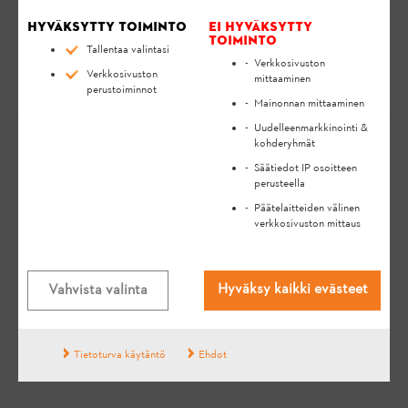
Voit suunnitella ja suorittaa työtehtäviä ja huoltoja
Hyväksytty toiminto
Ei hyväksytty
toiminto
myös ilman asiakkaita.
Tallentaa valintasi
Verkkosivuston
Verkkosivuston
mittaaminen
perustoiminnot
Mainonnan mittaaminen
Uudelleenmarkkinointi &
kohderyhmät
Säätiedot IP osoitteen
MIELIPITEESI ON MEILLE TÄRKEÄ!
perusteella
Päätelaitteiden välinen
verkkosivuston mittaus
SAITKO VASTAUKSEN
KYSYMYKSEESI?
Hyväksy kaikki evästeet
Vahvista valinta
Kyllä
Ei
Tietoturva käytäntö
Ehdot