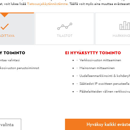
t, voit lukea lisää
Tietosuojakäytännöstämme
. Täällä voit myös aina muuttaa evästeaset
I:ssä
ADITTAVA
TILASTOT
MARKKINO
y toiminto
Ei hyväksytty toiminto
entaa valintasi
Verkkosivuston mittaaminen
kosivuston perustoiminnot
Mainonnan mittaaminen
Uudelleenmarkkinointi & kohdery
Säätiedot IP osoitteen perusteella
Päätelaitteiden välinen verkkosiv
MIELIPITEESI ON MEILLE TÄRKEÄ!
KO VASTAUKSEN KYSYMYKS
Hyväksy kaikki eväst
valinta