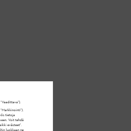
 "Vaadittava").
 "Markkinointi").
yös tietoja
lkeen. Voit tehdä
ikki evästeet".
ihin luokkaan ne