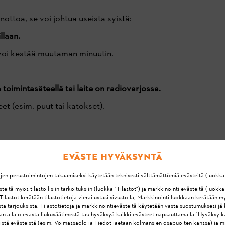
ttoa, se voi johtua useista syistä:
llaan.
s voi kestää muutaman minuutin.
 toimintasäteellä tai laite on radiovarjossa.
eet (esim. puut tai katokset).
a
Eväste hyväksyntä
yjen perustoimintojen takaamiseksi käytetään teknisesti välttämättömiä evästeitä (luokka
itä myös tilastollisiin tarkoituksiin (luokka "Tilastot") ja markkinointi evästeitä (luokka
ilastot kerätään tilastotietoja vierailustasi sivustolla, Markkinointi luokkaan kerätään m
ta tarjouksista. Tilastotietoja ja markkinointievästeitä käytetään vasta suostumuksesi jä
aan alla olevasta liukusäätimestä tau hyväksyä kaikki evästeet napsauttamalla "Hyväksy ka
isistä evästeistä (esim. Voimassaolo ja Tiedot jaetaan kolmansien osapuolten kanssa) ja m