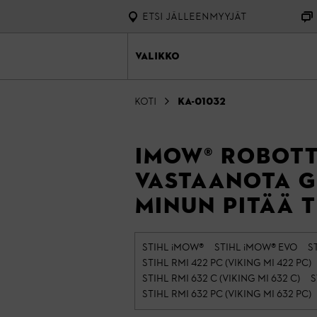
ETSI JÄLLEENMYYJÄT
Valikko
Koti
KA-01032
iMOW® robotti
vastaanota G
minun pitää 
STIHL iMOW®
STIHL iMOW® EVO
S
STIHL RMI 422 PC (VIKING MI 422 PC)
STIHL RMI 632 C (VIKING MI 632 C)
S
STIHL RMI 632 PC (VIKING MI 632 PC)