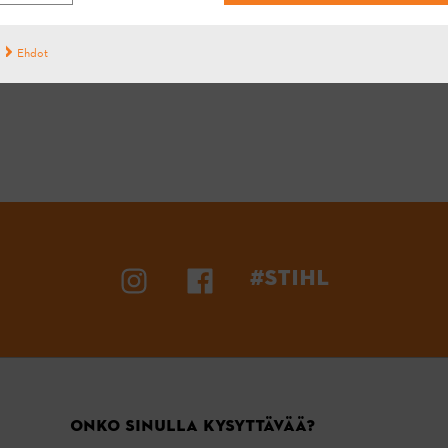
Kyllä
Ei
Ehdot
#STIHL
ONKO SINULLA KYSYTTÄVÄÄ?