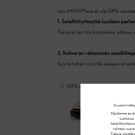
Jos iMOW®:ssa ei ole GPS-vastaano
1. Satelliittiyhteyttä luodaan parhai
Tässä ei tarvita lisätoimia, yhtey
2. Kolme tai vähemmän satelliitteja
Syynä tähän voi olla suojaavat est
GPS-vastaanotto iMOW®:ss
Sivuston tiett
Käytämme esväste
Luokassa T
henkilökohtaisis
valintasi suor
Tietoja yksittä