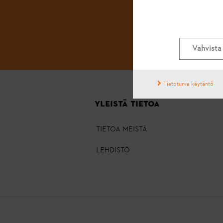
Vahvista 
Tietoturva käytäntö
YLEISTÄ TIETOA
TIETOA MEISTÄ
LEHDISTÖ