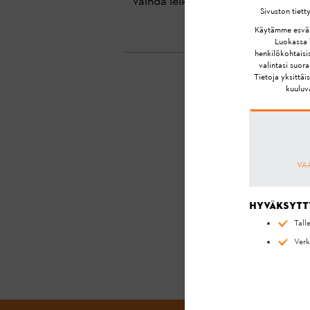
Vaihda leikkuuterä vähintään 200 
Sivuston tiett
Käytämme esväste
Luokassa T
henkilökohtaisis
valintasi suor
Tietoja yksittä
kuuluva
SAIT
VA
Hyväksytt
Tall
Verk