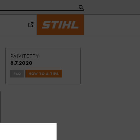
PÄIVITETTY:
8.7.2020
FAQ
How To & Tips