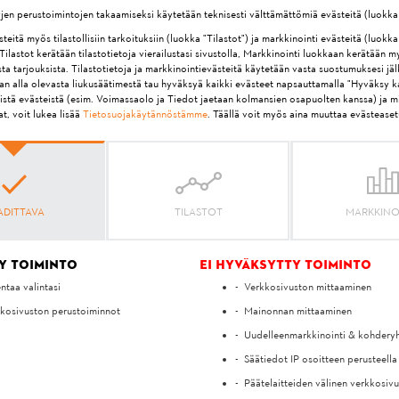
käyttötunnin välein.
yjen perustoimintojen takaamiseksi käytetään teknisesti välttämättömiä evästeitä (luokka
itä myös tilastollisiin tarkoituksiin (luokka "Tilastot") ja markkinointi evästeitä (luokka
ilastot kerätään tilastotietoja vierailustasi sivustolla, Markkinointi luokkaan kerätään m
ta tarjouksista. Tilastotietoja ja markkinointievästeitä käytetään vasta suostumuksesi jä
aan alla olevasta liukusäätimestä tau hyväksyä kaikki evästeet napsauttamalla "Hyväksy ka
isistä evästeistä (esim. Voimassaolo ja Tiedot jaetaan kolmansien osapuolten kanssa) ja m
t, voit lukea lisää
Tietosuojakäytännöstämme
. Täällä voit myös aina muuttaa evästeaset
MIELIPITEESI ON MEILLE TÄRKEÄ!
KO VASTAUKSEN KYSYMYKS
ADITTAVA
TILASTOT
MARKKINO
Kyllä
Ei
y toiminto
Ei hyväksytty toiminto
entaa valintasi
Verkkosivuston mittaaminen
kosivuston perustoiminnot
Mainonnan mittaaminen
Uudelleenmarkkinointi & kohdery
Säätiedot IP osoitteen perusteella
Päätelaitteiden välinen verkkosiv