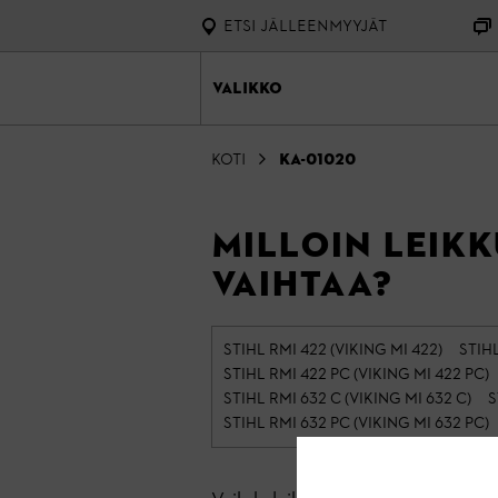
ETSI JÄLLEENMYYJÄT
Valikko
Koti
KA-01020
Milloin leik
vaihtaa?
STIHL RMI 422 (VIKING MI 422)
STIHL
STIHL RMI 422 PC (VIKING MI 422 PC)
STIHL RMI 632 C (VIKING MI 632 C)
S
STIHL RMI 632 PC (VIKING MI 632 PC)