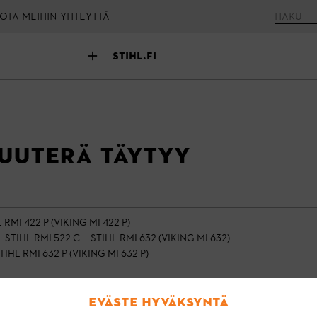
OTA MEIHIN YHTEYTTÄ
stihl.fi
kuuterä täytyy
 RMI 422 P (VIKING MI 422 P)
STIHL RMI 522 C
STIHL RMI 632 (VIKING MI 632)
TIHL RMI 632 P (VIKING MI 632 P)
Eväste hyväksyntä