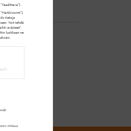
 "Vaadittava").
 "Markkinointi").
yös tietoja
lkeen. Voit tehdä
ikki evästeet".
ihin luokkaan ne
uksiasi.
EESI?
INTI
hmät
uston mittaus