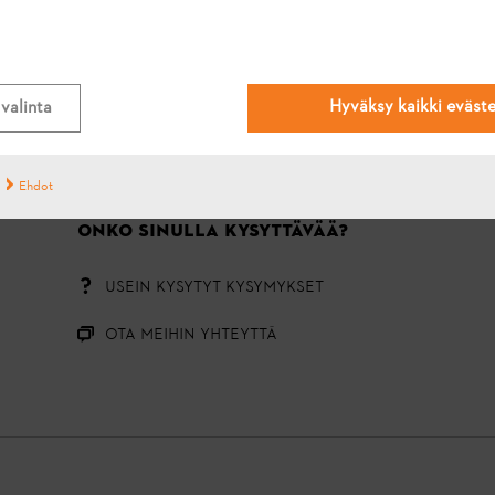
#STIHL
Hyväksy kaikki eväst
valinta
Ehdot
ONKO SINULLA KYSYTTÄVÄÄ?
USEIN KYSYTYT KYSYMYKSET
OTA MEIHIN YHTEYTTÄ