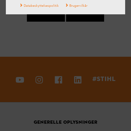
Databeskyttelsespolitik
Brugervilkår
Ja
Nej
#STIHL
GENERELLE OPLYSNINGER