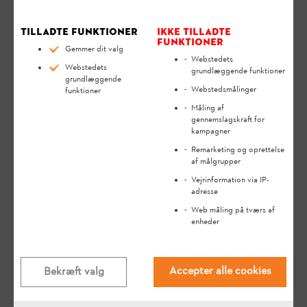
venligst læse
betjeningsvejledningen
omhyggeligt igennem.
Betjeningsvejledningen indeholder sikkerhedsanvisninger og
Tilladte funktioner
Ikke tilladte
hjælper dig med at bruge dit STIHL produkt sikkert og
funktioner
miljøvenligt i hele dets lange levetid.
Gemmer dit valg
Webstedets
Webstedets
grundlæggende funktioner
grundlæggende
Som flådemanager kan du via STIHL connected-
Webstedsmålinger
funktioner
portalen altid oprette flere medarbejdere og tildele
Måling af
rettigheder under de enkelte brugeres indstillinger.
gennemslagskraft for
kampagner
Det giver mulighed for at drive en flåde af
redskaber i fællesskab.
Remarketing og oprettelse
af målgrupper
Vejrinformation via IP-
adresse
Web måling på tværs af
enheder
Din mening er vigtig for os!
Accepter alle cookies
Bekræft valg
Fandt du svaret?