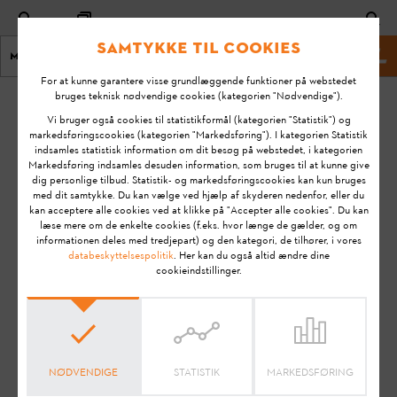
Samtykke til cookies
Menu
STIHL Hjemmeside
For at kunne garantere visse grundlæggende funktioner på webstedet
bruges teknisk nødvendige cookies (kategorien "Nødvendige").
Hjem
KA-01090
Vi bruger også cookies til statistikformål (kategorien "Statistik") og
Ændret
markedsføringscookies (kategorien "Markedsføring"). I kategorien Statistik
indsamles statistisk information om dit besøg på webstedet, i kategorien
den:
Hvordan kan jeg
Markedsføring indsamles desuden information, som bruges til at kunne give
21-09-
dig personlige tilbud. Statistik- og markedsføringscookies kan kun bruges
tildele
2020
med dit samtykke. Du kan vælge ved hjælp af skyderen nedenfor, eller du
rettigheder til
kan acceptere alle cookies ved at klikke på "Accepter alle cookies". Du kan
FAQ
flere
læse mere om de enkelte cookies (f.eks. hvor længe de gælder, og om
informationen deles med tredjepart) og den kategori, de tilhører, i vores
medarbejdere?
How To & Tips
databeskyttelsespolitik
. Her kan du også altid ændre dine
cookieindstillinger.
STIHL connected
Bemærk:
Før du gør dit STIHL produkt klar til brug, tager det i
drift, rengør, transporterer, opbevarer, vedligeholder eller
NØDVENDIGE
STATISTIK
MARKEDSFØRING
reparerer det, afhjælper fejl eller bortskaffer det, bedes du