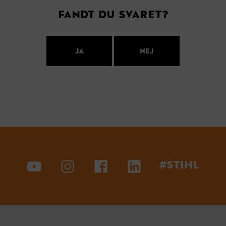
Fandt du svaret?
Ja
Nej
#STIHL