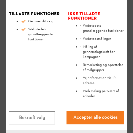
STIHL RMI 632 PC (VIKING MI 632 PC)
Tilladte funktioner
Ikke tilladte
funktioner
Gemmer dit valg
Bemærk:
Før du gør dit STIHL produkt klar til brug, tager det i
Webstedets
drift, rengør, transporterer, opbevarer, vedligeholder eller
Webstedets
grundlæggende funktioner
grundlæggende
reparerer det, afhjælper fejl eller bortskaffer det, bedes du
Webstedsmålinger
funktioner
venligst læse
betjeningsvejledningen
omhyggeligt igennem.
Betjeningsvejledningen indeholder sikkerhedsanvisninger og
Måling af
gennemslagskraft for
hjælper dig med at bruge dit STIHL produkt sikkert og
kampagner
miljøvenligt i hele dets lange levetid.
Remarketing og oprettelse
af målgrupper
Vejrinformation via IP-
adresse
Hvad sker der, når batteriet i iMOW®-
Web måling på tværs af
robotplæneklipperen er tomt?®
enheder
Accepter alle cookies
Bekræft valg