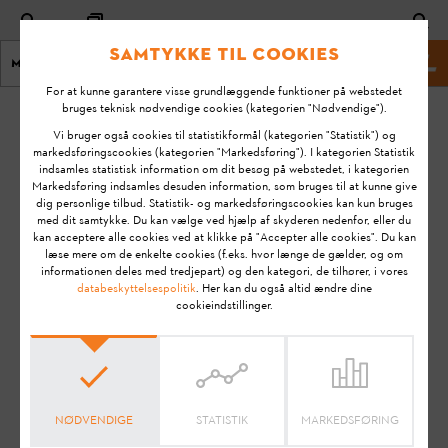
Samtykke til cookies
Menu
STIHL Hjemmeside
For at kunne garantere visse grundlæggende funktioner på webstedet
bruges teknisk nødvendige cookies (kategorien "Nødvendige").
Hjem
KA-01007
Vi bruger også cookies til statistikformål (kategorien "Statistik") og
Ændret
markedsføringscookies (kategorien "Markedsføring"). I kategorien Statistik
indsamles statistisk information om dit besøg på webstedet, i kategorien
den:
Hvad sker der, når
Markedsføring indsamles desuden information, som bruges til at kunne give
22-03-
dig personlige tilbud. Statistik- og markedsføringscookies kan kun bruges
iMOW®
2021
med dit samtykke. Du kan vælge ved hjælp af skyderen nedenfor, eller du
robotplæneklipperens
kan acceptere alle cookies ved at klikke på "Accepter alle cookies". Du kan
FAQ
batteri er tomt?
læse mere om de enkelte cookies (f.eks. hvor længe de gælder, og om
informationen deles med tredjepart) og den kategori, de tilhører, i vores
How To & Tips
databeskyttelsespolitik
. Her kan du også altid ændre dine
cookieindstillinger.
STIHL RMI 422 (VIKING MI 422)
STIHL RMI 422 P (VIKING MI 422 P)
STIHL RMI 422 PC (VIKING MI 422 PC)
STIHL RMI 522 C
STIHL RMI 632 (VIKING MI 632)
NØDVENDIGE
STATISTIK
MARKEDSFØRING
STIHL RMI 632 C (VIKING MI 632 C)
STIHL RMI 632 P (VIKING MI 632 P)