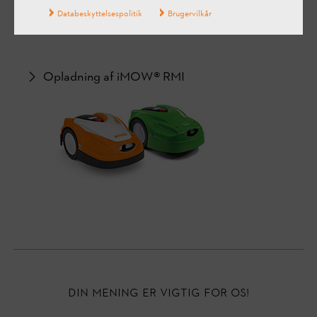
Databeskyttelsespolitik
Brugervilkår
Opladning af iMOW® RMI
Din mening er vigtig for os!