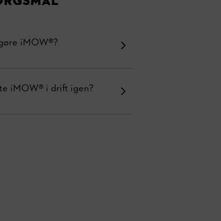
ørgsmål
ngøre iMOW®?
te iMOW® i drift igen?