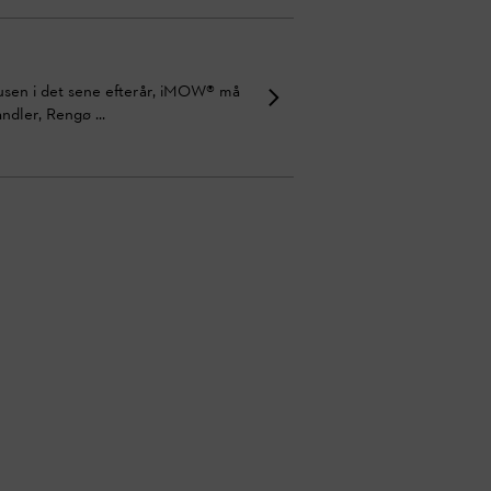
pausen i det sene efterår, iMOW® må
ndler, Rengø ...