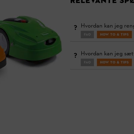
Relevante sp
Hvordan kan jeg re
FAQ
How To & Tips
Hvordan kan jeg sæt
FAQ
How To & Tips