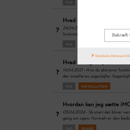
FAQ
Usage
Hvad er begrænsede omr
24.04.2024
- Der skal installeres b
Swimmingpools, Blomsterbede, Grøntsa
Bekræft 
FAQ
Installation
Databeskyttelsespolitik
Hvad er søgesløjfer til for
14.04.2021
- Hvis du aktiverer funkt
der installeres søgesløjfer. Søgesløj
FAQ
Installation
Hvordan kan jeg sætte iMO
05.04.2024
- Så snart det bliver va
gang om ugen. Normalt er den bedste 
FAQ
Usage