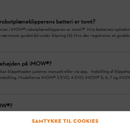
robotplæneklipperens batteri er tomt?
eriet i iMOW®-robotplæneklipperen er tomt?® Hvis batteriets opladning
ærmeste guidetråd under klipning (4). Hvis der registreres et guideka
ippehøjden på iMOW®?
kan klippehøjden justeres manuelt eller via app. Indstilling af kli
ndstilling. Modellerne iMOW® 3 EVO, 4 EVO, iMOW® 5, 6, 7 og iMOW®
MOW®?
es på dockingstationen som tilbehør. Det beskytter iMOW® robotplæne
g til iMOW® Soltaget kan monteres på STIHL dockingstationen på din r
Samtykke til cookies