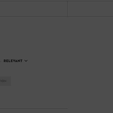
:
Relevant
tion