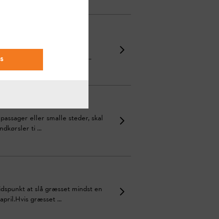
e må røre, f.eks. Damme,
ring forhindringer, der er ...
s
passager eller smalle steder, skal
kørsler ti ...
idspunkt at slå græsset mindst en
ril.Hvis græsset ...