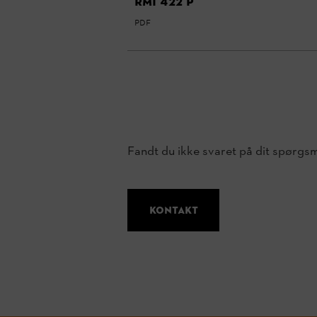
RMI 422 P
PDF
Fandt du ikke svaret på dit spørgs
Kontakt