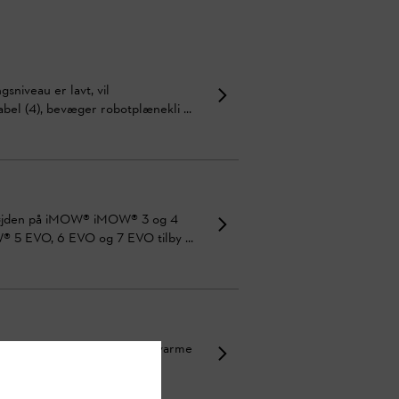
sniveau er lavt, vil
bel (4), bevæger robotplænekli ...
ppehøjden på iMOW® iMOW® 3 og 4
 5 EVO, 6 EVO og 7 EVO tilby ...
klipperen bedre mod snavs, varme
obotplæneklipper med no ...