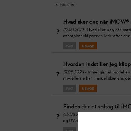
51 punkter
Hvad sker der, når iMOW® 
22.03.2021
- Hvad sker der, når batt
robotplæneklipperen lede efter den n
FAQ
Usage
Hvordan indstiller jeg kl
31.05.2024
- Afhængigt af modellen 
modellerne har manuel skærehøjdei
FAQ
Usage
Findes der et soltag til i
06.08.2024
- Et soltag kan monter
og UV-stråling. Montering af solta