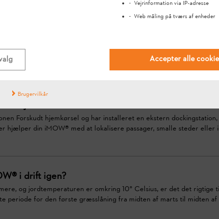
Vejrinformation via IP-adresse
Web måling på tværs af enheder
åder på iMOW®?
arriereoverflader,Rundt om forhindringer, som robotplæneklipperen ikk
gshaver, uden om forhindringer, der ikke er tilstrækkeligt stabile,Omk
Accepter alle cookie
valg
Brugervilkår
skudt hjemkørsel?
ionen Forskudt hjemkørsel og har installeret en ekstern dockingstation, 
fer hjælper din iMOW® med at lokalisere passager, smalle steder eller ind
W® i drift igen?
rmere, og jordtemperaturen er omkring 10° Celsius, er det det rigtige t
periode for den første græsslåning fra midten af marts til midten af ap