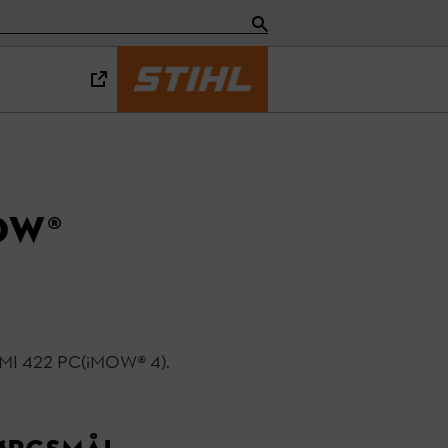
OW®
 RMI 422 PC(iMOW® 4).