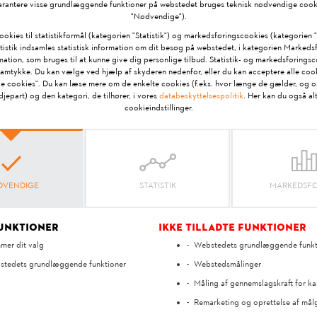
arantere visse grundlæggende funktioner på webstedet bruges teknisk nødvendige cook
"Nødvendige").
ookies til statistikformål (kategorien "Statistik") og markedsføringscookies (kategorien 
soren?
atistik indsamles statistisk information om dit besøg på webstedet, i kategorien Markeds
ation, som bruges til at kunne give dig personlige tilbud. Statistik- og markedsførings
lles, så græsslåningen afbrydes eller ikke startes i tilfælde af regnvej
amtykke. Du kan vælge ved hjælp af skyderen nedenfor, eller du kan acceptere alle cook
nger" > "Regnsensor". Ved indstilling af 5trins-sensoren trykkes styrekry
le cookies". Du kan læse mere om de enkelte cookies (f.eks. hvor længe de gælder, og 
jepart) og den kategori, de tilhører, i vores
databeskyttelsespolitik
. Her kan du også al
cookieindstillinger.
eg har glemt adgangskoden til iMOW®?
r forskellige typer adgangskoder, der begrænser adgangen til enhed
 med STIHL ID-brugerkontoen via WLAN eller mobilt internet (kun EV
VENDIGE
STATISTIK
MARKEDSF
else
funktioner
Ikke tilladte funktioner
er dit valg
Webstedets grundlæggende funkt
ippede affald?
tedets grundlæggende funktioner
Webstedsmålinger
ren er en bioplæneklipper. Ved bioklipning findeles græsstråene yde
Måling af gennemslagskraft for 
e falder de tilbage i græssets vækstlag, hvor de bliver liggende og går i
Remarketing og oprettelse af mål