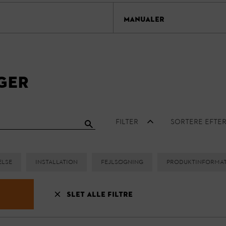
MANUALER
ger
Filter
Sortere efter
else
Installation
Fejlsøgning
Produktinforma
Slet alle filtre