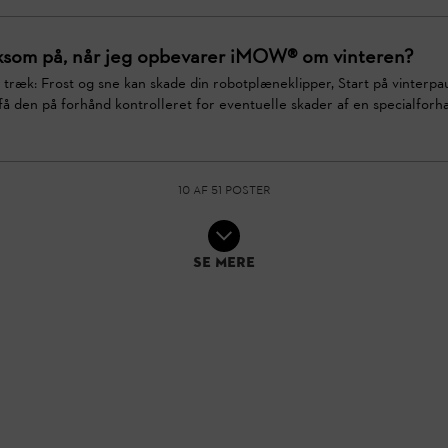
ksom på, når jeg opbevarer iMOW® om vinteren?
e træk: Frost og sne kan skade din robotplæneklipper, Start på vinter
: få den på forhånd kontrolleret for eventuelle skader af en specialforha
10 af 51 poster
Se mere